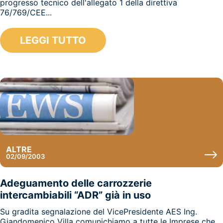
progresso tecnico dell'allegato 1 della direttiva
76/769/CEE...
LEGGI TUTTO
ALTRE
02/09/2003
Adeguamento delle carrozzerie
intercambiabili “ADR” già in uso
Su gradita segnalazione del VicePresidente AES Ing.
Giandomenico Villa comunichiamo a tutte le Imprese che