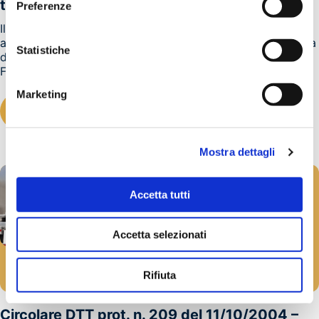
tunnel rimane chiuso per sei ore
Preferenze
Il giorno 8 ottobre un incidente ha coinvolto quattro
automezzi pesanti a circa un chilometro dall'uscita italiana
Statistiche
del tunnel del Frejus, valico alpino che collega Italia e
Francia.L'incidente ha provocato...
Marketing
LEGGI TUTTO
Mostra dettagli
Accetta tutti
Accetta selezionati
ADR
Rifiuta
20/10/2004
Circolare DTT prot. n. 209 del 11/10/2004 –