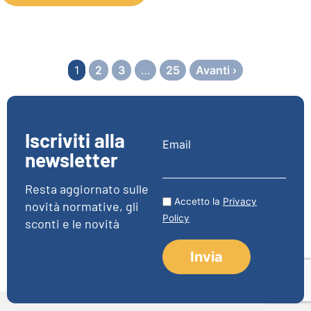
1
2
3
…
25
Avanti ›
Iscriviti alla
Email
newsletter
Resta aggiornato sulle
Accetto la
Privacy
novità normative, gli
Policy
sconti e le novità