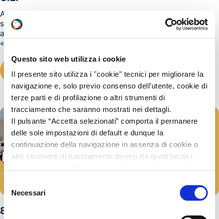
A seguito di richieste pervenuteci da alcuni operatori del
settore segnaliamo che Il D.M. 10 giugno 2004 - Modifica
al decreto ministeriale 15 maggio 1997, recante
«Attuazione della direttiva 96/86/CE...
Questo sito web utilizza i cookie
LEGGI TUTTO
Il presente sito utilizza i "cookie" tecnici per migliorare la
navigazione e, solo previo consenso dell’utente, cookie di
terze parti e di profilazione o altri strumenti di
tracciamento che saranno mostrati nei dettagli.
Il pulsante “Accetta selezionati” comporta il permanere
delle sole impostazioni di default e dunque la
continuazione della navigazione in assenza di cookie o
altri strumenti di tracciamento diversi da quelli tecnici.
Questo però potrebbe compromettere l’esperienza di
ADR
navigazione.
Selezione
13/10/2004
Invitiamo a prendere visione della nostra policy in
Necessari
del
conformità al Reg. UE 679/2016 (GDPR) al seguente link
consenso
8 ottobre 2004 – FREJUS : Incidente tra tir, il
Cookie Policy
e
Privacy Policy
.