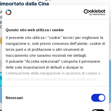
importato dalla Cina
A seguito della denuncia presentata il 29 settembre 2023
dall’European Titanium Dioxide Ad Hoc Coalition (ETDC)
per conto di un gruppo fabbricanti comunitari, la
Commissione Europea ha adottato, come misura...
Questo sito web utilizza i cookie
Il presente sito utilizza i "cookie" tecnici per migliorare la
LEGGI TUTTO
navigazione e, solo previo consenso dell’utente, cookie di
terze parti e di profilazione o altri strumenti di
tracciamento che saranno mostrati nei dettagli.
Il pulsante “Accetta selezionati” comporta il permanere
delle sole impostazioni di default e dunque la
continuazione della navigazione in assenza di cookie o
altri strumenti di tracciamento diversi da quelli tecnici.
Questo però potrebbe compromettere l’esperienza di
navigazione.
Selezione
REACH
Invitiamo a prendere visione della nostra policy in
Necessari
02/07/2024
del
conformità al Reg. UE 679/2016 (GDPR) al seguente link
consenso
Cookie Policy
e
Privacy Policy
.