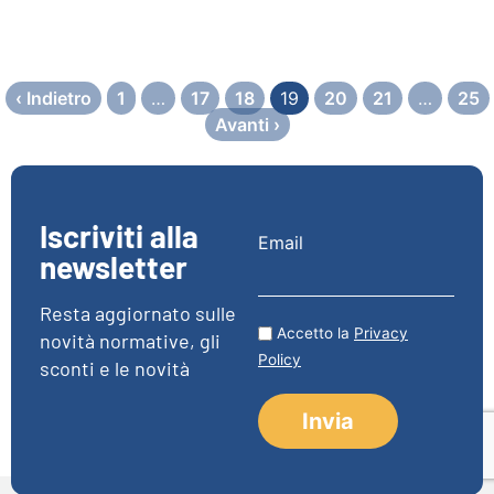
‹ Indietro
1
…
17
18
19
20
21
…
25
Avanti ›
Iscriviti alla
Email
newsletter
Resta aggiornato sulle
Accetto la
Privacy
novità normative, gli
Policy
sconti e le novità