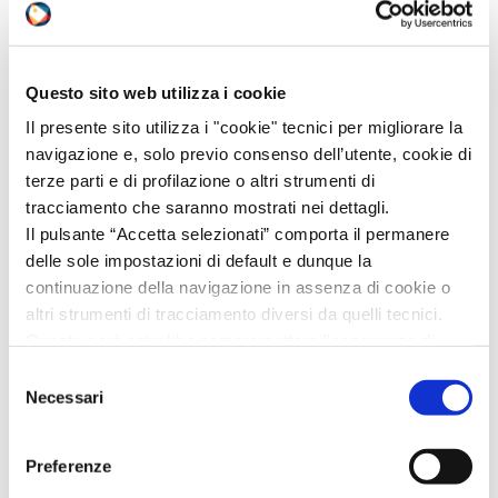
Batterie al litio e trasporti eccezionali: il MIT
restringe il rilascio delle deroghe per i
Questo sito web utilizza i cookie
container BESS
Il presente sito utilizza i "cookie" tecnici per migliorare la
21/07/2026
navigazione e, solo previo consenso dell’utente, cookie di
terze parti e di profilazione o altri strumenti di
Aggiornata la roadmap REACH sulle future
tracciamento che saranno mostrati nei dettagli.
restrizioni chimiche
Il pulsante “Accetta selezionati” comporta il permanere
20/07/2026
delle sole impostazioni di default e dunque la
continuazione della navigazione in assenza di cookie o
CLP: dal 1° luglio 2026 ECHA pubblicherà i
altri strumenti di tracciamento diversi da quelli tecnici.
nomi dei notificanti
Questo però potrebbe compromettere l’esperienza di
25/06/2026
navigazione.
Selezione
Invitiamo a prendere visione della nostra policy in
Necessari
del
IMDG: circolare sul trasporto marittimo di
conformità al Reg. UE 679/2016 (GDPR) al seguente link
consenso
piombo e di manufatti contenenti piombo
Cookie Policy
e
Privacy Policy
.
25/06/2026
Preferenze