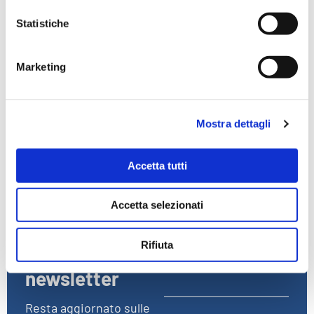
Statistiche
Altre Normative
Vedi tutti
Marketing
ADR
ALTRE
ARTICOLI
BIOCIDI
Mostra dettagli
CLP
DETERGENTI
DOGANE
IATA
IMDG
REACH
RID
Accetta tutti
Accetta selezionati
Rifiuta
Iscriviti alla
Email
newsletter
Resta aggiornato sulle