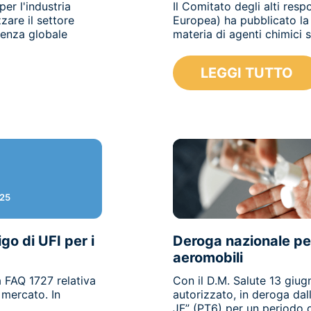
r l'industria
Il Comitato degli alti res
zare il settore
Europea) ha pubblicato la 
renza globale
materia di agenti chimici se
LEGGI TUTTO
025
o di UFI per i
Deroga nazionale per
aeromobili
 FAQ 1727 relativa
Con il D.M. Salute 13 giu
 mercato. In
autorizzato, in deroga dall
JF” (PT6) per un periodo di