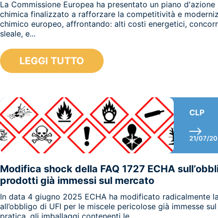
La Commissione Europea ha presentato un piano d'azione pe
chimica finalizzato a rafforzare la competitività e moderniz
chimico europeo, affrontando: alti costi energetici, concor
sleale, e...
LEGGI TUTTO
CLP
21/07/2
Modifica shock della FAQ 1727 ECHA sull’obblig
prodotti già immessi sul mercato
In data 4 giugno 2025 ECHA ha modificato radicalmente la
all’obbligo di UFI per le miscele pericolose già immesse sul
pratica, gli imballaggi contenenti le...