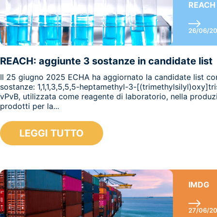
REACH
26/06/2
REACH: aggiunte 3 sostanze in candidate list
Il 25 giugno 2025 ECHA ha aggiornato la candidate list co
sostanze: 1,1,1,3,5,5,5-heptamethyl-3-[(trimethylsilyl)oxy]tr
vPvB, utilizzata come reagente di laboratorio, nella produz
prodotti per la...
LEGGI TUTTO
IMDG
27/06/2