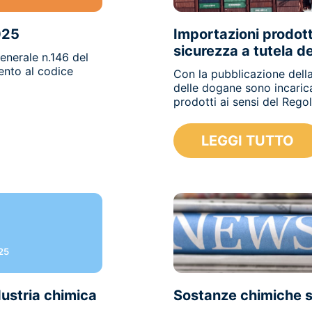
025
Importazioni prodotti
sicurezza a tutela d
enerale n.146 del
ento al codice
Con la pubblicazione della
delle dogane sono incarica
prodotti ai sensi del Rego
LEGGI TUTTO
25
ustria chimica
Sostanze chimiche se