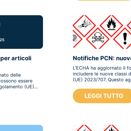
I
025
per articoli
Notifiche PCN: nuove
L’ECHA ha aggiornato il fo
includere le nuove classi 
nato delle
(UE) 2023/707. Questo agg
possono essere
Regolamento (UE)...
LEGGI TUTTO