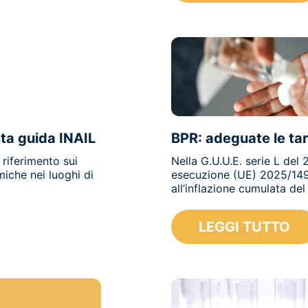
025
ata guida INAIL
BPR: adeguate le tari
 riferimento sui
Nella G.U.U.E. serie L del
miche nei luoghi di
esecuzione (UE) 2025/1490,
all’inflazione cumulata del 
LEGGI TUTTO