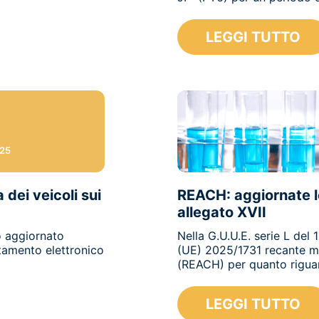
LEGGI TUTTO
025
dei veicoli sui
REACH: aggiornate l
allegato XVII
to aggiornato
Nella G.U.U.E. serie L del
ttamento elettronico
(UE) 2025/1731 recante m
(REACH) per quanto rigua
LEGGI TUTTO