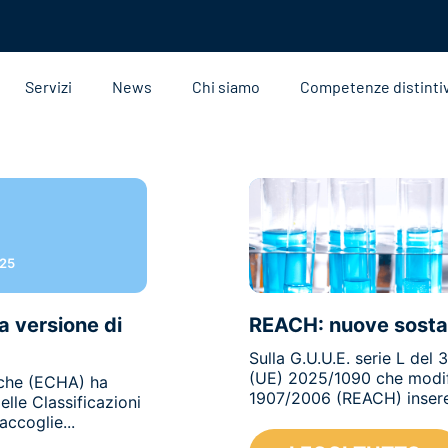
Servizi
News
Chi siamo
Competenze distinti
025
a versione di
REACH: nuove sostan
Sulla G.U.U.E. serie L del
(UE) 2025/1090 che modifi
iche (ECHA) ha
1907/2006 (REACH) inseren
lle Classificazioni
ccoglie...