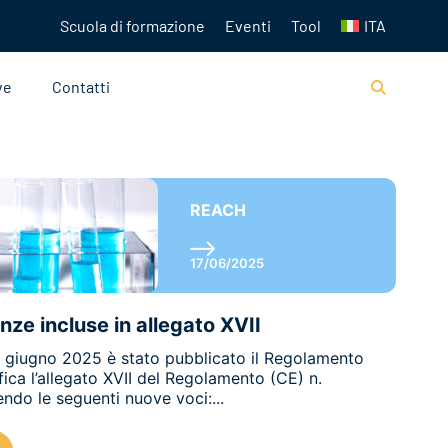
Scuola di formazione
Eventi
Tool
ITA
ve
Contatti
REACH
17/06/2025
ze incluse in allegato XVII
 3 giugno 2025 è stato pubblicato il Regolamento
ca l’allegato XVII del Regolamento (CE) n.
do le seguenti nuove voci:...