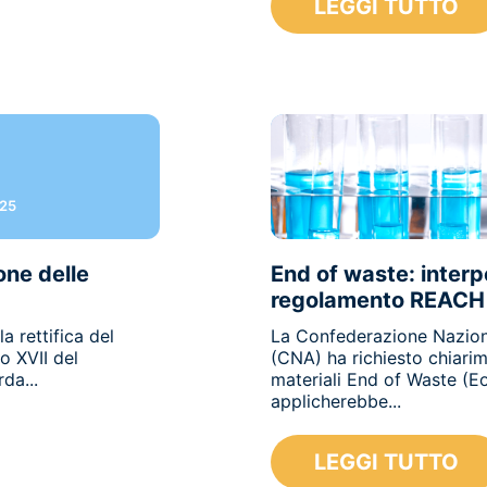
LEGGI TUTTO
025
one delle
End of waste: interpe
regolamento REACH
a rettifica del
La Confederazione Naziona
o XVII del
(CNA) ha richiesto chiari
da...
materiali End of Waste (E
applicherebbe...
LEGGI TUTTO