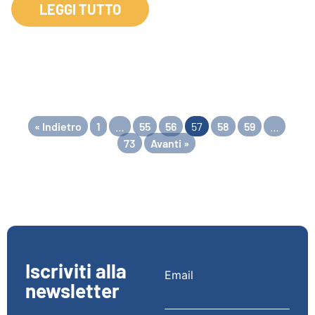
LEGGI TUTTO
« Indietro
1
…
55
56
57
58
59
…
73
Avanti »
Iscriviti alla
Email
newsletter