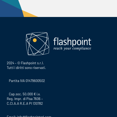
2024 – © Flashpoint s.r.l.
Tutti i diritti sono riservati.
Partita IVA 01479600502
Cap.soc. 50.000 € i.v.
Reg. Impr. di Pisa 7606 –
C.CI.A.A R.E.A PI 130782
Email:
info@flashpointsrl.com