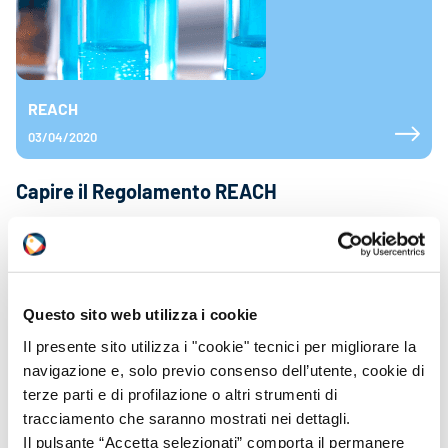
REACH
03/04/2020
Capire il Regolamento REACH
Indice Che cosa è il REACH? Di che cosa si occupa il REACH?
I macro argomenti Che cosa è il REACH? Il Regolamento CE
n.1907/2006 è la normativa di riferimento per gli Stati
membri dell’Unione Europea che disciplina la
Registrazione, Valutazione e Autorizzazione delle sostanze
Questo sito web utilizza i cookie
Chimiche (Registration, Evaluation, Authorisation and
Restriction of Chemicals da qui […]
Il presente sito utilizza i "cookie" tecnici per migliorare la
navigazione e, solo previo consenso dell’utente, cookie di
terze parti e di profilazione o altri strumenti di
LEGGI TUTTO
tracciamento che saranno mostrati nei dettagli.
Il pulsante “Accetta selezionati” comporta il permanere