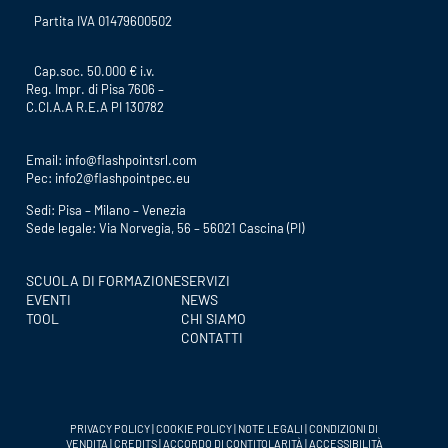
Partita IVA 01479600502
Cap.soc. 50.000 € i.v.
Reg. Impr. di Pisa 7606 –
C.CI.A.A R.E.A PI 130782
Email:
info@flashpointsrl.com
Pec:
info2@flashpointpec.eu
Sedi: Pisa – Milano – Venezia
Sede legale: Via Norvegia, 56 – 56021 Cascina (PI)
SCUOLA DI FORMAZIONE
SERVIZI
EVENTI
NEWS
TOOL
CHI SIAMO
CONTATTI
PRIVACY POLICY
|
COOKIE POLICY
|
NOTE LEGALI
|
CONDIZIONI DI
VENDITA
|
CREDITS
|
ACCORDO DI CONTITOLARITÀ
|
ACCESSIBILITÀ