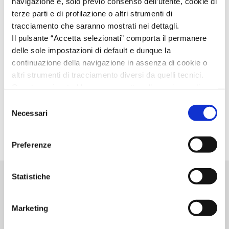
navigazione e, solo previo consenso dell’utente, cookie di
terze parti e di profilazione o altri strumenti di
tracciamento che saranno mostrati nei dettagli.
Il pulsante “Accetta selezionati” comporta il permanere
Iscriviti alla
delle sole impostazioni di default e dunque la
Email
newsletter
continuazione della navigazione in assenza di cookie o
altri strumenti di tracciamento diversi da quelli tecnici.
Resta aggiornato sulle
Questo però potrebbe compromettere l’esperienza di
Accetto la
Privacy
novità normative, gli
navigazione.
Selezione
Policy
sconti e le novità
Invitiamo a prendere visione della nostra policy in
Necessari
del
conformità al Reg. UE 679/2016 (GDPR) al seguente link
consenso
Cookie Policy
e
Privacy Policy
.
Preferenze
Statistiche
Contattaci
Marketing
Contatta un nostro consulente