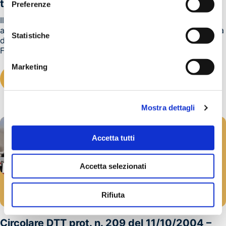
tunnel rimane chiuso per sei ore
Preferenze
Il giorno 8 ottobre un incidente ha coinvolto quattro
automezzi pesanti a circa un chilometro dall'uscita italiana
Statistiche
del tunnel del Frejus, valico alpino che collega Italia e
Francia.L'incidente ha provocato...
Marketing
LEGGI TUTTO
Mostra dettagli
Accetta tutti
Accetta selezionati
ADR
Rifiuta
20/10/2004
Circolare DTT prot. n. 209 del 11/10/2004 –