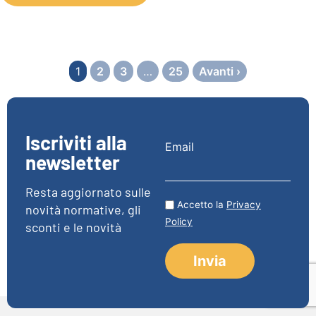
1
2
3
…
25
Avanti ›
Iscriviti alla
Email
newsletter
Resta aggiornato sulle
Accetto la
Privacy
novità normative, gli
Policy
sconti e le novità