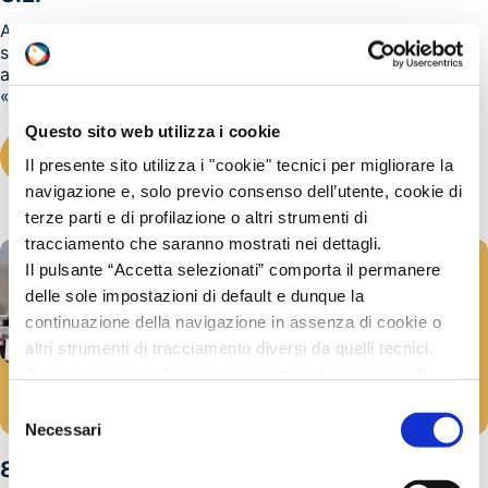
A seguito di richieste pervenuteci da alcuni operatori del
settore segnaliamo che Il D.M. 10 giugno 2004 - Modifica
al decreto ministeriale 15 maggio 1997, recante
«Attuazione della direttiva 96/86/CE...
Questo sito web utilizza i cookie
LEGGI TUTTO
Il presente sito utilizza i "cookie" tecnici per migliorare la
navigazione e, solo previo consenso dell’utente, cookie di
terze parti e di profilazione o altri strumenti di
tracciamento che saranno mostrati nei dettagli.
Il pulsante “Accetta selezionati” comporta il permanere
delle sole impostazioni di default e dunque la
continuazione della navigazione in assenza di cookie o
altri strumenti di tracciamento diversi da quelli tecnici.
Questo però potrebbe compromettere l’esperienza di
ADR
navigazione.
Selezione
13/10/2004
Invitiamo a prendere visione della nostra policy in
Necessari
del
conformità al Reg. UE 679/2016 (GDPR) al seguente link
consenso
8 ottobre 2004 – FREJUS : Incidente tra tir, il
Cookie Policy
e
Privacy Policy
.