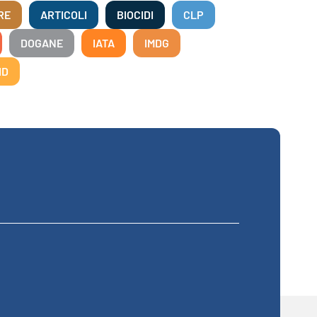
RE
ARTICOLI
BIOCIDI
CLP
DOGANE
IATA
IMDG
ID