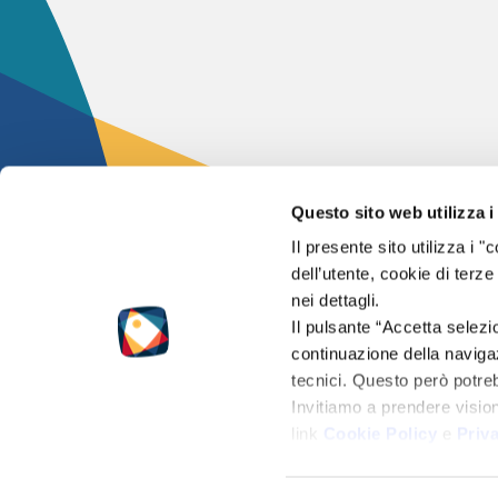
Questo sito web utilizza i
Il presente sito utilizza i
2024 – © Flashpoi
dell’utente, cookie di terze
Tutti i diritti sono 
nei dettagli.
Il pulsante “Accetta selezi
Partita IVA 0147
continuazione della navigaz
tecnici. Questo però potr
Cap.soc. 50.000 €
Invitiamo a prendere visio
Reg. Impr. di Pisa
link
Cookie Policy
e
Priv
C.CI.A.A R.E.A PI
PRIVACY POLICY
|
COOKIE POLICY
|
NOTE LEGALI
|
CONDIZIONI DI VENDITA
|
CREDI