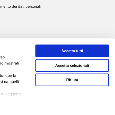
amento dei dati personali
Accetta tutti
nso
SCUOLA DI FORMAZIONE
SERVIZI
nno mostrati
Accetta selezionati
EVENTI
NEWS
TOOL
CHI SIAMO
 dunque la
CONTATTI
Rifiuta
i da quelli
 al seguente