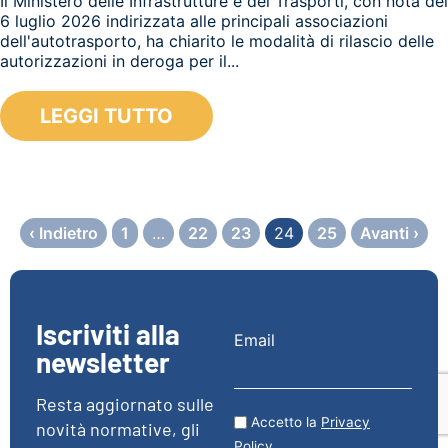
Il Ministero delle Infrastrutture e dei Trasporti, con nota del
6 luglio 2026 indirizzata alle principali associazioni
dell'autotrasporto, ha chiarito le modalità di rilascio delle
autorizzazioni in deroga per il...
LEGGI TUTTO
‹ Indietro
1
…
22
23
24
25
Avanti ›
Iscriviti alla
Email
newsletter
Resta aggiornato sulle
Accetto la
Privacy
novità normative, gli
Policy