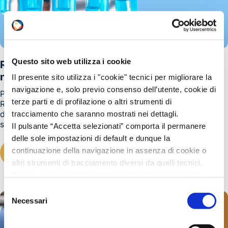
REACH
23/04/2026
Questo sito web utilizza i cookie
REACH: Restrizione sul 2,4 dinitrotoluene
negli articoli
Il presente sito utilizza i "cookie" tecnici per migliorare la
navigazione e, solo previo consenso dell’utente, cookie di
Pubblicato in G.U.U.E. serie L del 21 aprile 2026 il
terze parti e di profilazione o altri strumenti di
Regolamento (UE) 2026/859 che modifica l’allegato XVII
del REACH introducendo una nuova restrizione
tracciamento che saranno mostrati nei dettagli.
sull’immissione sul mercato e l’uso del 2,4...
Il pulsante “Accetta selezionati” comporta il permanere
delle sole impostazioni di default e dunque la
continuazione della navigazione in assenza di cookie o
LEGGI TUTTO
altri strumenti di tracciamento diversi da quelli tecnici.
Questo però potrebbe compromettere l’esperienza di
navigazione.
Selezione
Invitiamo a prendere visione della nostra policy in
Necessari
del
conformità al Reg. UE 679/2016 (GDPR) al seguente link
consenso
Cookie Policy
e
Privacy Policy
.