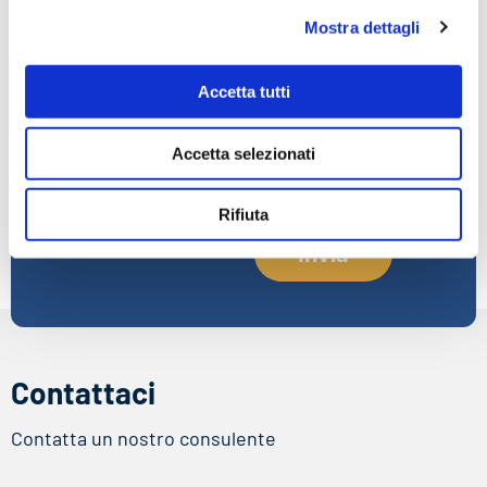
Mostra dettagli
Iscriviti alla
Email
Accetta tutti
newsletter
Resta aggiornato sulle
Accetta selezionati
Accetto la
Privacy
novità normative, gli
Policy
sconti e le novità
Rifiuta
Contattaci
Contatta un nostro consulente