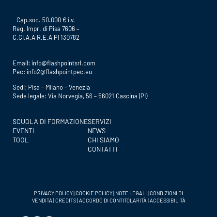
Cap.soc. 50.000 € i.v.
Reg. Impr. di Pisa 7606 –
C.CI.A.A R.E.A PI 130782
Email:
info@flashpointsrl.com
Pec:
info2@flashpointpec.eu
Sedi: Pisa – Milano – Venezia
Sede legale: Via Norvegia, 56 – 56021 Cascina (PI)
SCUOLA DI FORMAZIONE
SERVIZI
EVENTI
NEWS
TOOL
CHI SIAMO
CONTATTI
PRIVACY POLICY
|
COOKIE POLICY
|
NOTE LEGALI
|
CONDIZIONI DI
VENDITA
|
CREDITS
|
ACCORDO DI CONTITOLARITÀ
|
ACCESSIBILITÀ