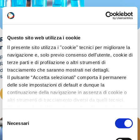
REACH
23/04/2026
Questo sito web utilizza i cookie
REACH: Restrizione sul 2,4 dinitrotoluene
negli articoli
Il presente sito utilizza i "cookie" tecnici per migliorare la
navigazione e, solo previo consenso dell’utente, cookie di
Pubblicato in G.U.U.E. serie L del 21 aprile 2026 il
terze parti e di profilazione o altri strumenti di
Regolamento (UE) 2026/859 che modifica l’allegato XVII
del REACH introducendo una nuova restrizione
tracciamento che saranno mostrati nei dettagli.
sull’immissione sul mercato e l’uso del 2,4...
Il pulsante “Accetta selezionati” comporta il permanere
delle sole impostazioni di default e dunque la
continuazione della navigazione in assenza di cookie o
LEGGI TUTTO
altri strumenti di tracciamento diversi da quelli tecnici.
Questo però potrebbe compromettere l’esperienza di
navigazione.
Selezione
Invitiamo a prendere visione della nostra policy in
Necessari
del
conformità al Reg. UE 679/2016 (GDPR) al seguente link
consenso
Cookie Policy
e
Privacy Policy
.