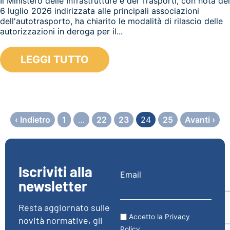
Il Ministero delle Infrastrutture e dei Trasporti, con nota del
6 luglio 2026 indirizzata alle principali associazioni
dell'autotrasporto, ha chiarito le modalità di rilascio delle
autorizzazioni in deroga per il...
LEGGI TUTTO
‹ Indietro
1
…
22
23
24
25
Avanti ›
Iscriviti alla
Email
newsletter
Resta aggiornato sulle
Accetto la
Privacy
novità normative, gli
Policy