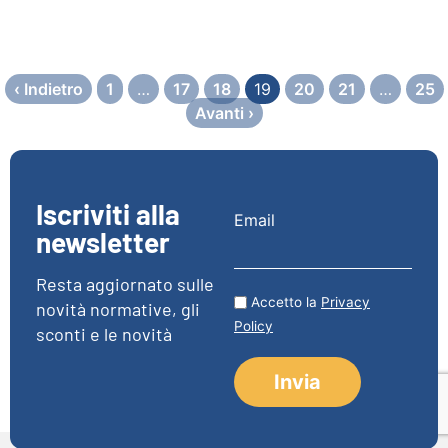
‹ Indietro
1
…
17
18
19
20
21
…
25
Avanti ›
Iscriviti alla
Email
newsletter
Resta aggiornato sulle
Accetto la
Privacy
novità normative, gli
Policy
sconti e le novità