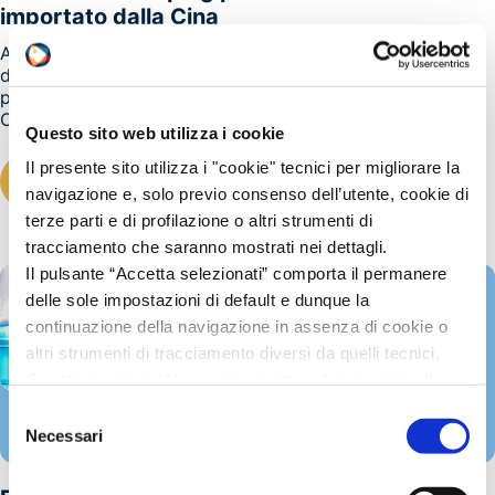
importato dalla Cina
A seguito della denuncia presentata il 29 settembre 2023
dall’European Titanium Dioxide Ad Hoc Coalition (ETDC)
per conto di un gruppo fabbricanti comunitari, la
Commissione Europea ha adottato, come misura...
Questo sito web utilizza i cookie
Il presente sito utilizza i "cookie" tecnici per migliorare la
LEGGI TUTTO
navigazione e, solo previo consenso dell’utente, cookie di
terze parti e di profilazione o altri strumenti di
tracciamento che saranno mostrati nei dettagli.
Il pulsante “Accetta selezionati” comporta il permanere
delle sole impostazioni di default e dunque la
continuazione della navigazione in assenza di cookie o
altri strumenti di tracciamento diversi da quelli tecnici.
Questo però potrebbe compromettere l’esperienza di
navigazione.
Selezione
REACH
Invitiamo a prendere visione della nostra policy in
Necessari
02/07/2024
del
conformità al Reg. UE 679/2016 (GDPR) al seguente link
consenso
Cookie Policy
e
Privacy Policy
.