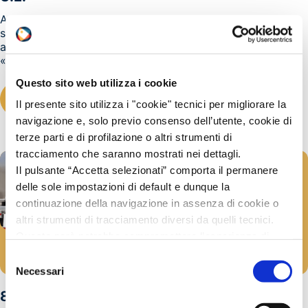
A seguito di richieste pervenuteci da alcuni operatori del
settore segnaliamo che Il D.M. 10 giugno 2004 - Modifica
al decreto ministeriale 15 maggio 1997, recante
«Attuazione della direttiva 96/86/CE...
Questo sito web utilizza i cookie
LEGGI TUTTO
Il presente sito utilizza i "cookie" tecnici per migliorare la
navigazione e, solo previo consenso dell’utente, cookie di
terze parti e di profilazione o altri strumenti di
tracciamento che saranno mostrati nei dettagli.
Il pulsante “Accetta selezionati” comporta il permanere
delle sole impostazioni di default e dunque la
continuazione della navigazione in assenza di cookie o
altri strumenti di tracciamento diversi da quelli tecnici.
Questo però potrebbe compromettere l’esperienza di
ADR
navigazione.
Selezione
13/10/2004
Invitiamo a prendere visione della nostra policy in
Necessari
del
conformità al Reg. UE 679/2016 (GDPR) al seguente link
consenso
8 ottobre 2004 – FREJUS : Incidente tra tir, il
Cookie Policy
e
Privacy Policy
.