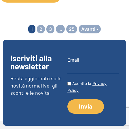
1
2
3
…
25
Avanti ›
Iscriviti alla
Email
newsletter
Resta aggiornato sulle
Accetto la
Privacy
novità normative, gli
Policy
sconti e le novità