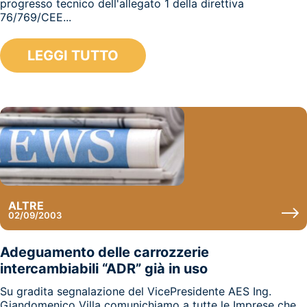
progresso tecnico dell'allegato 1 della direttiva
76/769/CEE...
LEGGI TUTTO
ALTRE
02/09/2003
Adeguamento delle carrozzerie
intercambiabili “ADR” già in uso
Su gradita segnalazione del VicePresidente AES Ing.
Giandomenico Villa comunichiamo a tutte le Imprese che