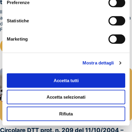
tunnel rimane chiuso per sei ore
Preferenze
Il giorno 8 ottobre un incidente ha coinvolto quattro
automezzi pesanti a circa un chilometro dall'uscita italiana
Statistiche
del tunnel del Frejus, valico alpino che collega Italia e
Francia.L'incidente ha provocato...
Marketing
LEGGI TUTTO
Mostra dettagli
Accetta tutti
Accetta selezionati
ADR
Rifiuta
20/10/2004
Circolare DTT prot. n. 209 del 11/10/2004 –