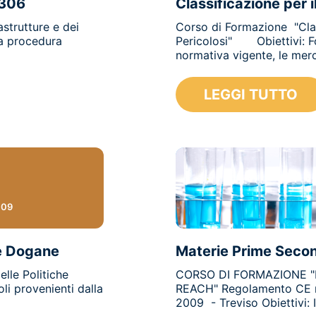
T306
Classificazione per 
astrutture e dei
Corso di Formazione "Class
a procedura
Pericolosi" Obiettivi: For
normativa vigente, le merci
LEGGI TUTTO
009
le Dogane
Materie Prime Seco
elle Politiche
CORSO DI FORMAZIONE "Ma
oli provenienti dalla
REACH" Regolamento CE n
2009 - Treviso Obiettivi: