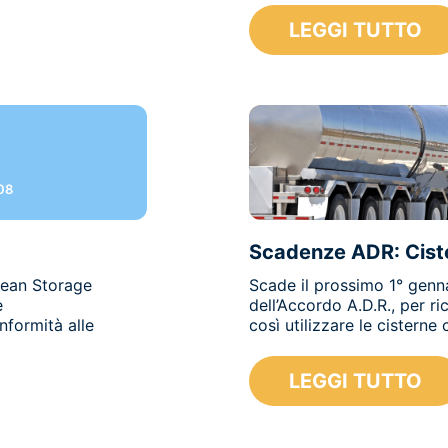
LEGGI TUTTO
08
Scadenze ADR: Cist
pean Storage
Scade il prossimo 1° genna
e
dell’Accordo A.D.R., per r
nformità alle
così utilizzare le cisterne 
LEGGI TUTTO