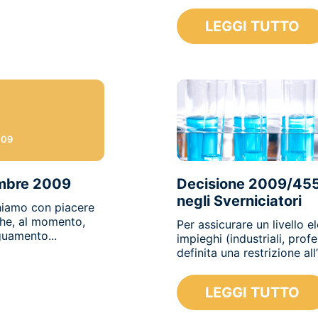
LEGGI TUTTO
009
embre 2009
Decisione 2009/455/
negli Sverniciatori
chiamo con piacere
 che, al momento,
Per assicurare un livello e
guamento...
impieghi (industriali, prof
definita una restrizione all
LEGGI TUTTO