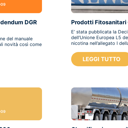
009
 Addendum DGR
Prodotti Fitosanitar
E’ stata pubblicata la De
dell’Unione Europea L5 de
one del manuale
nicotina nell’allegato I del
li novità così come
LEGGI TUTTO
009