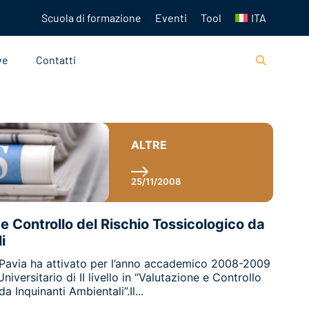
Scuola di formazione
Eventi
Tool
ITA
ve
Contatti
ALTRE
25/11/2008
e Controllo del Rischio Tossicologico da
i
di Pavia ha attivato per l’anno accademico 2008-2009
niversitario di II livello in “Valutazione e Controllo
a Inquinanti Ambientali”.Il...