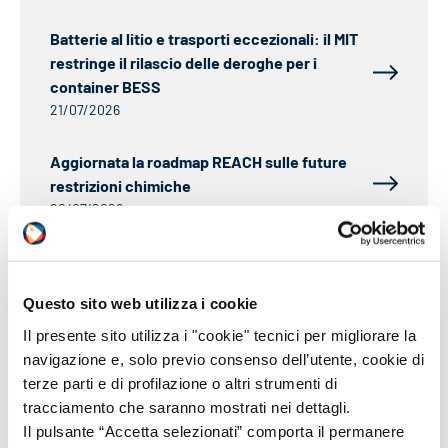
Batterie al litio e trasporti eccezionali: il MIT
restringe il rilascio delle deroghe per i
container BESS
21/07/2026
Aggiornata la roadmap REACH sulle future
restrizioni chimiche
20/07/2026
CLP: dal 1° luglio 2026 ECHA pubblicherà i
nomi dei notificanti
Questo sito web utilizza i cookie
25/06/2026
Il presente sito utilizza i "cookie" tecnici per migliorare la
IMDG: circolare sul trasporto marittimo di
navigazione e, solo previo consenso dell’utente, cookie di
piombo e di manufatti contenenti piombo
terze parti e di profilazione o altri strumenti di
25/06/2026
tracciamento che saranno mostrati nei dettagli.
Il pulsante “Accetta selezionati” comporta il permanere