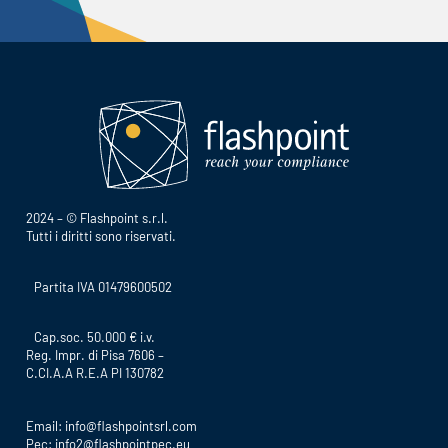
2024 – © Flashpoint s.r.l.
Tutti i diritti sono riservati.
Partita IVA 01479600502
Cap.soc. 50.000 € i.v.
Reg. Impr. di Pisa 7606 –
C.CI.A.A R.E.A PI 130782
Email:
info@flashpointsrl.com
Pec:
info2@flashpointpec.eu