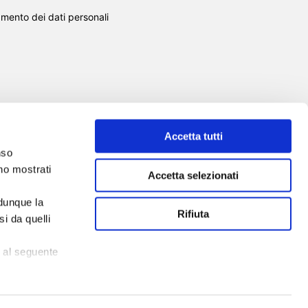
amento dei dati personali
Accetta tutti
nso
SCUOLA DI FORMAZIONE
SERVIZI
nno mostrati
Accetta selezionati
EVENTI
NEWS
TOOL
CHI SIAMO
 dunque la
CONTATTI
Rifiuta
i da quelli
 al seguente