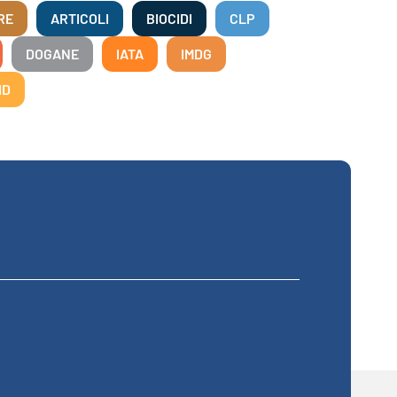
RE
ARTICOLI
BIOCIDI
CLP
DOGANE
IATA
IMDG
ID