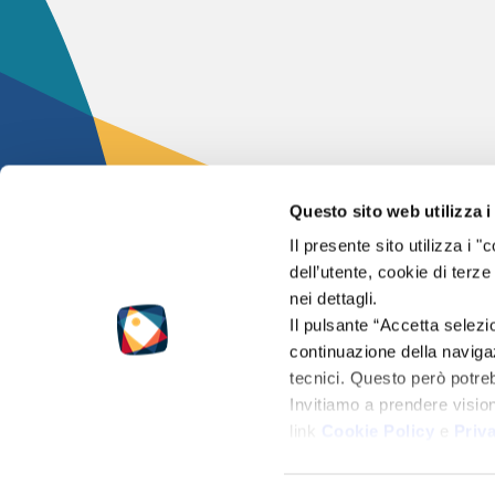
Questo sito web utilizza i
Il presente sito utilizza i
2024 – © Flashpoi
dell’utente, cookie di terze
Tutti i diritti sono 
nei dettagli.
Il pulsante “Accetta selezi
Partita IVA 0147
continuazione della navigaz
tecnici. Questo però potr
Cap.soc. 50.000 €
Invitiamo a prendere visio
Reg. Impr. di Pisa
link
Cookie Policy
e
Priv
C.CI.A.A R.E.A PI
PRIVACY POLICY
|
COOKIE POLICY
|
NOTE LEGALI
|
CONDIZIONI DI VENDITA
|
CREDI