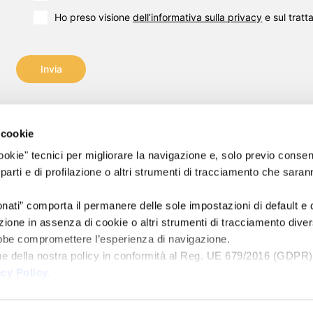
Ho preso visione
dell’informativa sulla privacy
e sul tratt
Invia
 cookie
 "cookie" tecnici per migliorare la navigazione e, solo previo conse
nt s.r.l.
Email:
info@flashpointsrl.com
 parti e di profilazione o altri strumenti di tracciamento che sara
riservati.
Pec:
info2@flashpointpec.eu
Sedi: Pisa – Milano – Venezia
onati” comporta il permanere delle sole impostazioni di default e
9600502
Sede legale: Via Norvegia, 56 – 56021 Cascina (PI)
ione in assenza di cookie o altri strumenti di tracciamento divers
ebbe compromettere l’esperienza di navigazione.
 i.v.
ne della nostra policy in conformità al Reg. UE 679/2016 (GDPR)
 7606 –
acy Policy
.
 130782
TS
|
ACCORDO DI CONTITOLARITÀ
|
ACCESSIBILITÀ