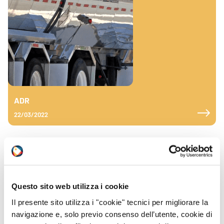
ADR
22/03/2022
Novità dall’UNECE – Marzo 2022
È stato pubblicato il consolidato delle proposte di modifica
degli allegati A e B dell’ADR così come adottate dal Working
Party nelle sessioni 108, 109 e 110. Si segnala la
Questo sito web utilizza i cookie
pubblicazione dell’aggiornamento delle istruzioni scritte
conformi al 5.4.3 ADR in lingua spagnola.
Il presente sito utilizza i "cookie" tecnici per migliorare la
navigazione e, solo previo consenso dell’utente, cookie di