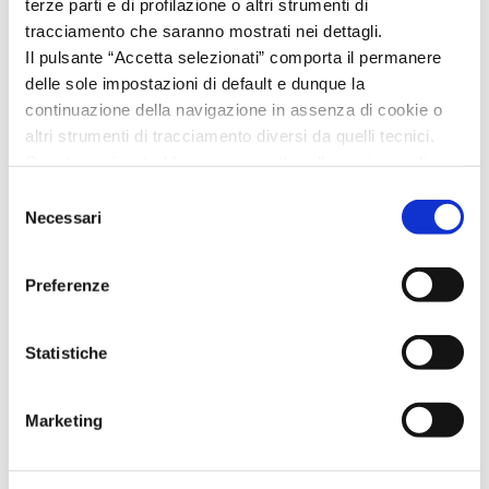
LEGGI TUTTO
terze parti e di profilazione o altri strumenti di
tracciamento che saranno mostrati nei dettagli.
Il pulsante “Accetta selezionati” comporta il permanere
delle sole impostazioni di default e dunque la
continuazione della navigazione in assenza di cookie o
altri strumenti di tracciamento diversi da quelli tecnici.
Questo però potrebbe compromettere l’esperienza di
navigazione.
Selezione
Invitiamo a prendere visione della nostra policy in
Necessari
del
conformità al Reg. UE 679/2016 (GDPR) al seguente link
consenso
Cookie Policy
e
Privacy Policy
.
Preferenze
Statistiche
Marketing
ADR
16/02/2022