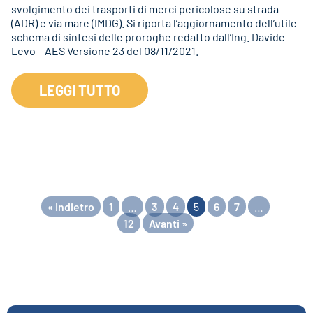
svolgimento dei trasporti di merci pericolose su strada
(ADR) e via mare (IMDG). Si riporta l’aggiornamento dell’utile
schema di sintesi delle proroghe redatto dall’Ing. Davide
Levo – AES Versione 23 del 08/11/2021.
LEGGI TUTTO
« Indietro
1
…
3
4
5
6
7
…
12
Avanti »