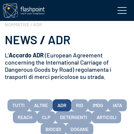
NORMATIVE / ADR
NEWS
/
ADR
L’
Accordo ADR
(European Agreement
concerning the International Carriage of
Dangerous Goods by Road) regolamenta i
trasporti di merci pericolose su strada.
TUTTI
ALTRE
ADR
RID
IMDG
IATA
REACH
CLP
DETERGENTI
ARTICOLI
BIOCIDI
DOGANE