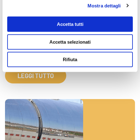
Mostra dettagli
Novità dall’UNECE – Febbraio 2022
Si segnala che l’Italia ha sottoscritto in data 08/02/2022
Accetta tutti
l’Accordo Multilaterale M343 – Environmentally hazardous
substances of UN 3082 and the requirement for
performance tests of the packaging (Replaces M341). Il
Accetta selezionati
presente accordo si applica solo agli adesivi, alle pitture e
ai materiali correlati alle pitture, agli inchiostri da stampa e
ai materiali correlati agli […]
Rifiuta
LEGGI TUTTO