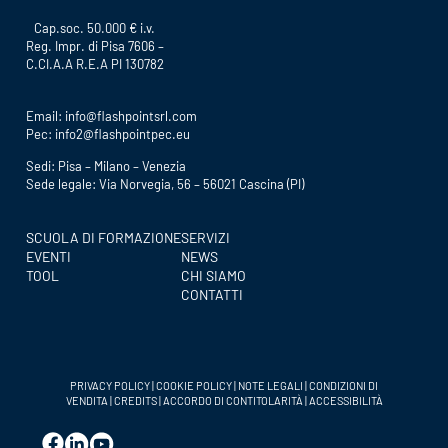
Cap.soc. 50.000 € i.v.
Reg. Impr. di Pisa 7606 –
C.CI.A.A R.E.A PI 130782
Email:
info@flashpointsrl.com
Pec:
info2@flashpointpec.eu
Sedi: Pisa – Milano – Venezia
Sede legale: Via Norvegia, 56 – 56021 Cascina (PI)
SCUOLA DI FORMAZIONE
SERVIZI
EVENTI
NEWS
TOOL
CHI SIAMO
CONTATTI
PRIVACY POLICY
|
COOKIE POLICY
|
NOTE LEGALI
|
CONDIZIONI DI
VENDITA
|
CREDITS
|
ACCORDO DI CONTITOLARITÀ
|
ACCESSIBILITÀ