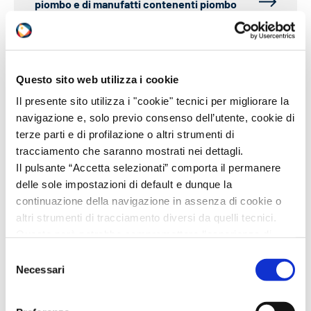
piombo e di manufatti contenenti piombo
25/06/2026
Questo sito web utilizza i cookie
Altre Normative
Vedi tutti
Il presente sito utilizza i "cookie" tecnici per migliorare la
navigazione e, solo previo consenso dell’utente, cookie di
terze parti e di profilazione o altri strumenti di
ADR
ALTRE
ARTICOLI
BIOCIDI
tracciamento che saranno mostrati nei dettagli.
Il pulsante “Accetta selezionati” comporta il permanere
CLP
DETERGENTI
DOGANE
IATA
delle sole impostazioni di default e dunque la
IMDG
REACH
RID
continuazione della navigazione in assenza di cookie o
altri strumenti di tracciamento diversi da quelli tecnici.
Questo però potrebbe compromettere l’esperienza di
navigazione.
Selezione
Invitiamo a prendere visione della nostra policy in
Necessari
del
conformità al Reg. UE 679/2016 (GDPR) al seguente link
consenso
Iscriviti alla
Cookie Policy
e
Privacy Policy
.
Email