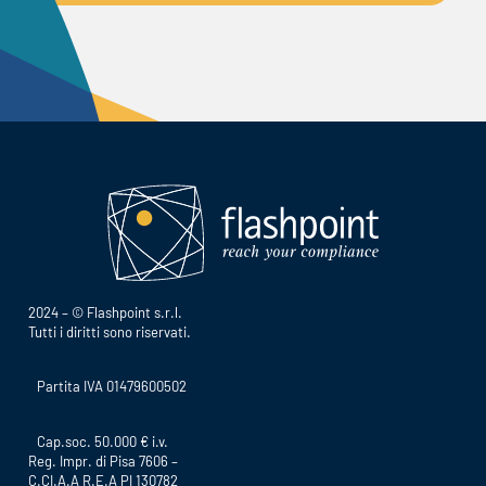
2024 – © Flashpoint s.r.l.
Tutti i diritti sono riservati.
Partita IVA 01479600502
Cap.soc. 50.000 € i.v.
Reg. Impr. di Pisa 7606 –
C.CI.A.A R.E.A PI 130782