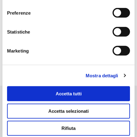
conformità al Reg. UE 679/2016 (GDPR) al seguente link
consenso
Cookie Policy
e
Privacy Policy
.
Preferenze
Iscriviti alla
Email
newsletter
Statistiche
Resta aggiornato sulle
Accetto la
Privacy
novità normative, gli
Marketing
Policy
sconti e le novità
Mostra dettagli
Accetta tutti
Contattaci
Accetta selezionati
Contatta un nostro consulente
Rifiuta