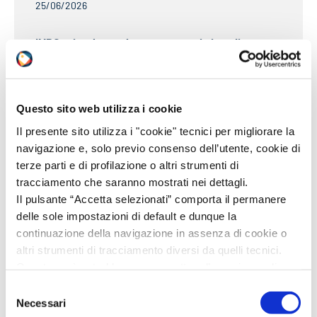
25/06/2026
IMDG: circolare sul trasporto marittimo di
piombo e di manufatti contenenti piombo
25/06/2026
Questo sito web utilizza i cookie
Il presente sito utilizza i "cookie" tecnici per migliorare la
navigazione e, solo previo consenso dell’utente, cookie di
Altre Normative
Vedi tutti
terze parti e di profilazione o altri strumenti di
tracciamento che saranno mostrati nei dettagli.
Il pulsante “Accetta selezionati” comporta il permanere
ADR
ALTRE
ARTICOLI
BIOCIDI
delle sole impostazioni di default e dunque la
CLP
DETERGENTI
DOGANE
IATA
continuazione della navigazione in assenza di cookie o
altri strumenti di tracciamento diversi da quelli tecnici.
IMDG
REACH
RID
Questo però potrebbe compromettere l’esperienza di
navigazione.
Selezione
Invitiamo a prendere visione della nostra policy in
Necessari
del