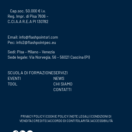
Cap.soc. 50.000 € i.v.
Reg. Impr. di Pisa 7606 –
C.CI.A.A R.E.A PI 130782
Email:
info@flashpointsrl.com
Pec:
info2@flashpointpec.eu
Sedi: Pisa – Milano – Venezia
Sede legale: Via Norvegia, 56 – 56021 Cascina (PI)
SCUOLA DI FORMAZIONE
SERVIZI
EVENTI
NEWS
TOOL
CHI SIAMO
CONTATTI
PRIVACY POLICY
|
COOKIE POLICY
|
NOTE LEGALI
|
CONDIZIONI DI
VENDITA
|
CREDITS
|
ACCORDO DI CONTITOLARITÀ
|
ACCESSIBILITÀ