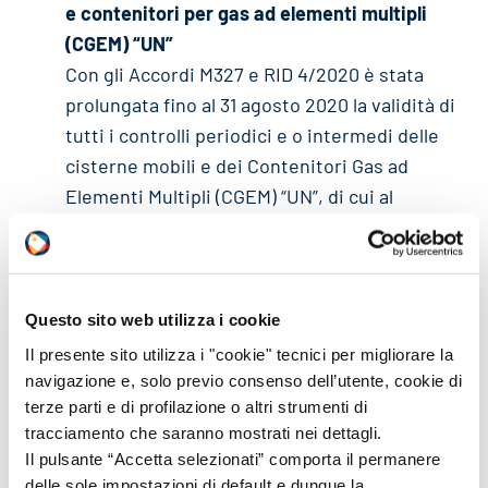
e contenitori per gas ad elementi multipli
(CGEM) “UN”
Con gli Accordi M327 e RID 4/2020 è stata
prolungata fino al 31 agosto 2020 la validità di
tutti i controlli periodici e o intermedi delle
cisterne mobili e dei Contenitori Gas ad
Elementi Multipli (CGEM) “UN”, di cui al
Capitolo 6.7 ADR o RID, in scadenza tra l’1
marzo e l’1 agosto 2020. I suddetti recipienti
potranno quindi essere utilizzati in tutti i
Paesi contraenti l’ADR e il RID che hanno
Questo sito web utilizza i cookie
siglato rispettivamente questi due Accordi. I
Il presente sito utilizza i "cookie" tecnici per migliorare la
controlli intermedi o periodici dovranno
navigazione e, solo previo consenso dell’utente, cookie di
terze parti e di profilazione o altri strumenti di
essere svolti prima dell’1 settembre 2020.
tracciamento che saranno mostrati nei dettagli.
Lo speditore dovrà riportare nel Documento
Il pulsante “Accetta selezionati” comporta il permanere
di trasporto la seguente dicitura: “Trasporto
delle sole impostazioni di default e dunque la