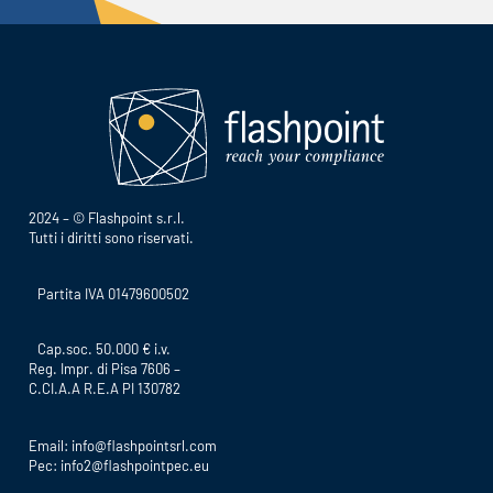
2024 – © Flashpoint s.r.l.
Tutti i diritti sono riservati.
Partita IVA 01479600502
Cap.soc. 50.000 € i.v.
Reg. Impr. di Pisa 7606 –
C.CI.A.A R.E.A PI 130782
Email:
info@flashpointsrl.com
Pec:
info2@flashpointpec.eu