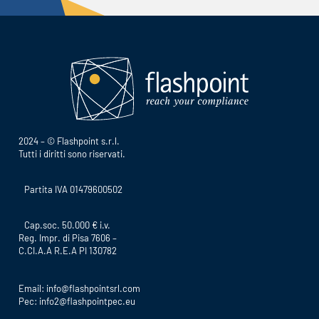
2024 – © Flashpoint s.r.l.
Tutti i diritti sono riservati.
Partita IVA 01479600502
Cap.soc. 50.000 € i.v.
Reg. Impr. di Pisa 7606 –
C.CI.A.A R.E.A PI 130782
Email:
info@flashpointsrl.com
Pec:
info2@flashpointpec.eu