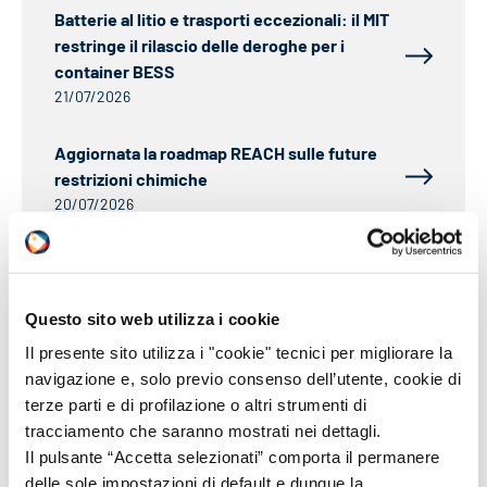
Batterie al litio e trasporti eccezionali: il MIT
restringe il rilascio delle deroghe per i
container BESS
21/07/2026
Aggiornata la roadmap REACH sulle future
restrizioni chimiche
20/07/2026
CLP: dal 1° luglio 2026 ECHA pubblicherà i
nomi dei notificanti
25/06/2026
Questo sito web utilizza i cookie
Il presente sito utilizza i "cookie" tecnici per migliorare la
IMDG: circolare sul trasporto marittimo di
navigazione e, solo previo consenso dell’utente, cookie di
piombo e di manufatti contenenti piombo
terze parti e di profilazione o altri strumenti di
25/06/2026
tracciamento che saranno mostrati nei dettagli.
Il pulsante “Accetta selezionati” comporta il permanere
delle sole impostazioni di default e dunque la