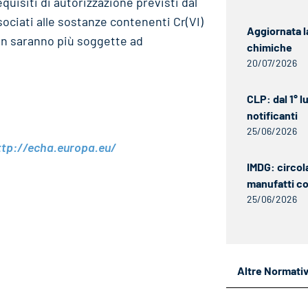
equisiti di autorizzazione previsti dal
ciati alle sostanze contenenti Cr(VI)
Aggiornata l
on saranno più soggette ad
chimiche
20/07/2026
CLP: dal 1° 
notificanti
25/06/2026
ttp://echa.europa.eu/
IMDG: circol
manufatti c
25/06/2026
Altre Normati