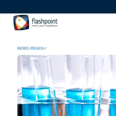
NEWS
/
REACH
/