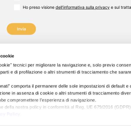
Ho preso visione
dell’informativa sulla privacy
e sul tratt
Invia
 cookie
 "cookie" tecnici per migliorare la navigazione e, solo previo conse
nt s.r.l.
Email:
info@flashpointsrl.com
 parti e di profilazione o altri strumenti di tracciamento che sara
riservati.
Pec:
info2@flashpointpec.eu
Sedi: Pisa – Milano – Venezia
onati” comporta il permanere delle sole impostazioni di default e
9600502
Sede legale: Via Norvegia, 56 – 56021 Cascina (PI)
ione in assenza di cookie o altri strumenti di tracciamento divers
ebbe compromettere l’esperienza di navigazione.
 i.v.
ne della nostra policy in conformità al Reg. UE 679/2016 (GDPR)
 7606 –
acy Policy
.
 130782
TS
|
ACCORDO DI CONTITOLARITÀ
|
ACCESSIBILITÀ