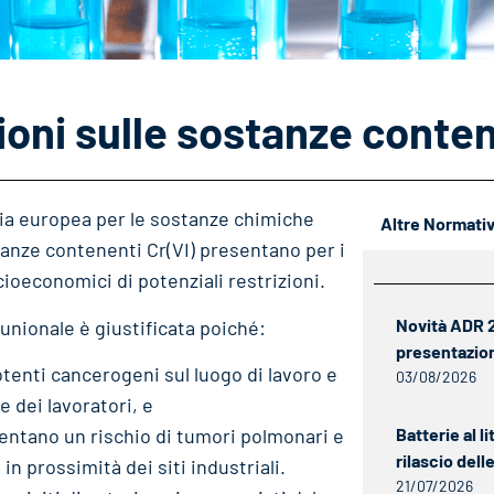
oni sulle sostanze conten
ia europea per le sostanze chimiche
Altre Normati
tanze contenenti Cr(VI) presentano per i
ioeconomici di potenziali restrizioni.
Novità ADR 20
unionale è giustificata poiché:
presentazio
potenti cancerogeni sul luogo di lavoro e
03/08/2026
 dei lavoratori, e
esentano un rischio di tumori polmonari e
Batterie al li
rilascio del
in prossimità dei siti industriali.
21/07/2026