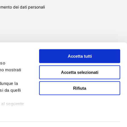
amento dei dati personali
Accetta tutti
nso
SCUOLA DI FORMAZIONE
SERVIZI
nno mostrati
Accetta selezionati
EVENTI
NEWS
TOOL
CHI SIAMO
 dunque la
CONTATTI
Rifiuta
i da quelli
 al seguente