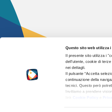
Questo sito web utilizza i
Il presente sito utilizza i
2024 – © Flashpoi
dell’utente, cookie di terze
Tutti i diritti sono 
nei dettagli.
Il pulsante “Accetta selezi
Partita IVA 0147
continuazione della navigaz
tecnici. Questo però potr
Cap.soc. 50.000 €
Invitiamo a prendere visio
Reg. Impr. di Pisa
link
Cookie Policy
e
Priv
C.CI.A.A R.E.A PI
PRIVACY POLICY
|
COOKIE POLICY
|
NOTE LEGALI
|
CONDIZIONI DI VENDITA
|
CREDI