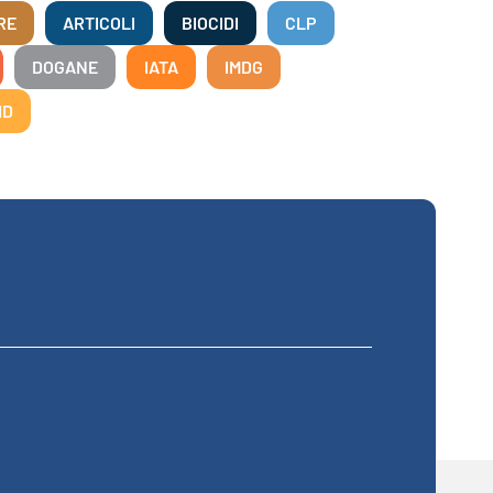
RE
ARTICOLI
BIOCIDI
CLP
DOGANE
IATA
IMDG
ID