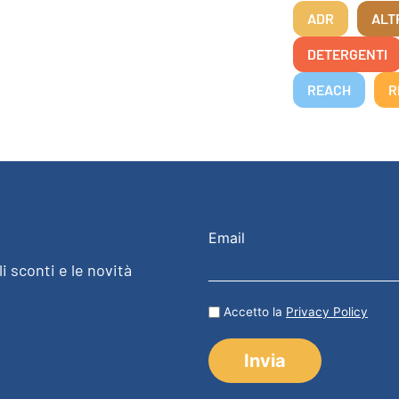
ADR
ALT
DETERGENTI
REACH
R
Email
i sconti e le novità
Accetto la
Privacy Policy