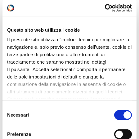
Altre Normative
Questo sito web utilizza i cookie
Vedi tutti
Il presente sito utilizza i "cookie" tecnici per migliorare la
navigazione e, solo previo consenso dell’utente, cookie di
ADR
ALTRE
ARTICOLI
BIOCIDI
terze parti e di profilazione o altri strumenti di
tracciamento che saranno mostrati nei dettagli.
CLP
DETERGENTI
DOGANE
IATA
Il pulsante “Accetta selezionati” comporta il permanere
delle sole impostazioni di default e dunque la
IMDG
REACH
RID
continuazione della navigazione in assenza di cookie o
altri strumenti di tracciamento diversi da quelli tecnici.
Questo però potrebbe compromettere l’esperienza di
navigazione.
Selezione
Invitiamo a prendere visione della nostra policy in
Necessari
del
Iscriviti alla
conformità al Reg. UE 679/2016 (GDPR) al seguente link
consenso
Email
newsletter
Cookie Policy
e
Privacy Policy
.
Preferenze