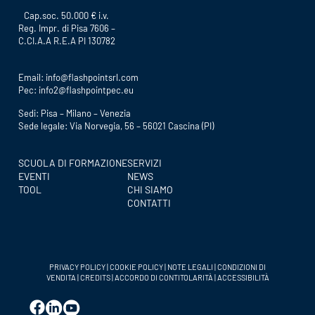
Cap.soc. 50.000 € i.v.
Reg. Impr. di Pisa 7606 –
C.CI.A.A R.E.A PI 130782
Email:
info@flashpointsrl.com
Pec:
info2@flashpointpec.eu
Sedi: Pisa – Milano – Venezia
Sede legale: Via Norvegia, 56 – 56021 Cascina (PI)
SCUOLA DI FORMAZIONE
SERVIZI
EVENTI
NEWS
TOOL
CHI SIAMO
CONTATTI
PRIVACY POLICY
|
COOKIE POLICY
|
NOTE LEGALI
|
CONDIZIONI DI
VENDITA
|
CREDITS
|
ACCORDO DI CONTITOLARITÀ
|
ACCESSIBILITÀ