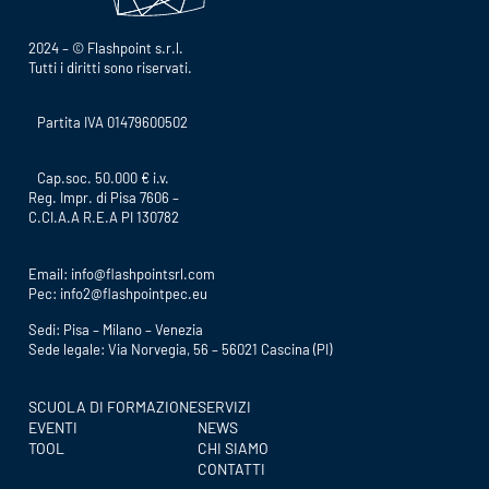
2024 – © Flashpoint s.r.l.
Tutti i diritti sono riservati.
Partita IVA 01479600502
Cap.soc. 50.000 € i.v.
Reg. Impr. di Pisa 7606 –
C.CI.A.A R.E.A PI 130782
Email:
info@flashpointsrl.com
Pec:
info2@flashpointpec.eu
Sedi: Pisa – Milano – Venezia
Sede legale: Via Norvegia, 56 – 56021 Cascina (PI)
SCUOLA DI FORMAZIONE
SERVIZI
EVENTI
NEWS
TOOL
CHI SIAMO
CONTATTI