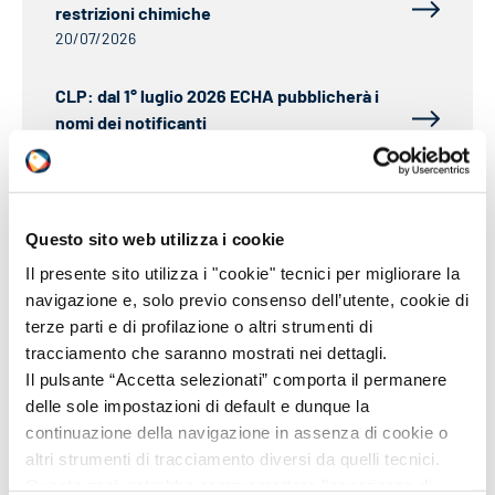
restrizioni chimiche
20/07/2026
CLP: dal 1° luglio 2026 ECHA pubblicherà i
nomi dei notificanti
25/06/2026
IMDG: circolare sul trasporto marittimo di
piombo e di manufatti contenenti piombo
Questo sito web utilizza i cookie
25/06/2026
Il presente sito utilizza i "cookie" tecnici per migliorare la
navigazione e, solo previo consenso dell’utente, cookie di
terze parti e di profilazione o altri strumenti di
tracciamento che saranno mostrati nei dettagli.
Altre Normative
Vedi tutti
Il pulsante “Accetta selezionati” comporta il permanere
delle sole impostazioni di default e dunque la
continuazione della navigazione in assenza di cookie o
ADR
ALTRE
ARTICOLI
BIOCIDI
altri strumenti di tracciamento diversi da quelli tecnici.
Questo però potrebbe compromettere l’esperienza di