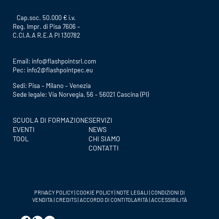
Cap.soc. 50.000 € i.v.
Reg. Impr. di Pisa 7606 –
C.CI.A.A R.E.A PI 130782
Email:
info@flashpointsrl.com
Pec:
info2@flashpointpec.eu
Sedi: Pisa – Milano – Venezia
Sede legale: Via Norvegia, 56 – 56021 Cascina (PI)
SCUOLA DI FORMAZIONE
SERVIZI
EVENTI
NEWS
TOOL
CHI SIAMO
CONTATTI
PRIVACY POLICY
|
COOKIE POLICY
|
NOTE LEGALI
|
CONDIZIONI DI
VENDITA
|
CREDITS
|
ACCORDO DI CONTITOLARITÀ
|
ACCESSIBILITÀ