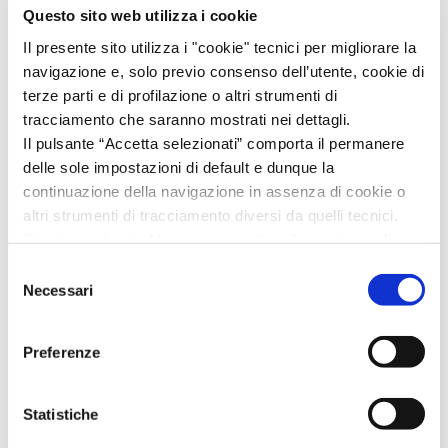
Questo sito web utilizza i cookie
Aggiornata la roadmap REACH sulle future
Il presente sito utilizza i "cookie" tecnici per migliorare la
restrizioni chimiche
navigazione e, solo previo consenso dell’utente, cookie di
20/07/2026
terze parti e di profilazione o altri strumenti di
tracciamento che saranno mostrati nei dettagli.
CLP: dal 1° luglio 2026 ECHA pubblicherà i
Il pulsante “Accetta selezionati” comporta il permanere
nomi dei notificanti
delle sole impostazioni di default e dunque la
25/06/2026
continuazione della navigazione in assenza di cookie o
altri strumenti di tracciamento diversi da quelli tecnici.
IMDG: circolare sul trasporto marittimo di
Questo però potrebbe compromettere l’esperienza di
piombo e di manufatti contenenti piombo
navigazione.
Selezione
25/06/2026
Invitiamo a prendere visione della nostra policy in
Necessari
del
conformità al Reg. UE 679/2016 (GDPR) al seguente link
consenso
Cookie Policy
e
Privacy Policy
.
Preferenze
Altre Normative
Vedi tutti
Statistiche