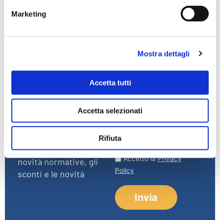
ADR
ALTRE
ARTICOLI
BIOCIDI
Marketing
CLP
DETERGENTI
DOGANE
IATA
IMDG
REACH
RID
Mostra dettagli
Accetta tutti
Accetta selezionati
Iscriviti alla
Email
newsletter
Rifiuta
Resta aggiornato sulle
Accetto la
Privacy
novità normative, gli
Policy
sconti e le novità