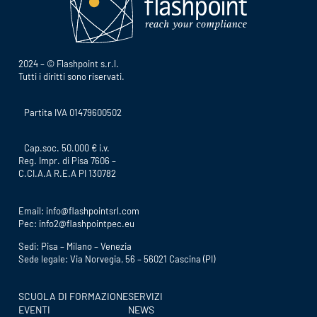
2024 – © Flashpoint s.r.l.
Tutti i diritti sono riservati.
Partita IVA 01479600502
Cap.soc. 50.000 € i.v.
Reg. Impr. di Pisa 7606 –
C.CI.A.A R.E.A PI 130782
Email:
info@flashpointsrl.com
Pec:
info2@flashpointpec.eu
Sedi: Pisa – Milano – Venezia
Sede legale: Via Norvegia, 56 – 56021 Cascina (PI)
SCUOLA DI FORMAZIONE
SERVIZI
EVENTI
NEWS