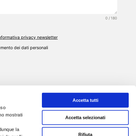
0 / 180
’informativa privacy newsletter
amento dei dati personali
Accetta tutti
nso
SCUOLA DI FORMAZIONE
SERVIZI
nno mostrati
Accetta selezionati
EVENTI
NEWS
TOOL
CHI SIAMO
CONTATTI
 dunque la
Rifiuta