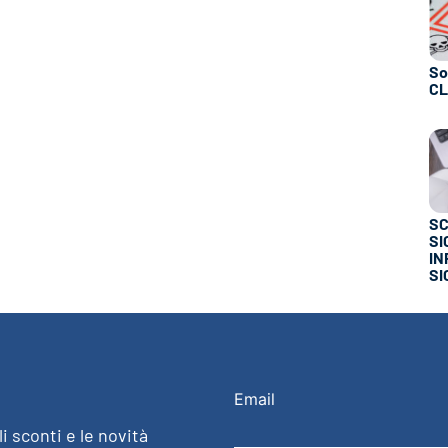
So
C
SC
SI
IN
SI
Email
i sconti e le novità