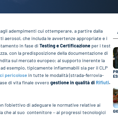
o agli adempimenti cui ottemperare, a partire dalla
ti aerosol, che includa le avvertenze appropriate e i
entamento in fase di
Testing e Certificazione
per i test
ezza, con la predisposizione della documentazione di
vendita sul mercato europeo; al supporto inerente la
 ad esempio, tipicamente infiammabili sia per il CLP
PR
ci pericolose
in tutte le modalità (strada-ferrovia-
ES
fase di vita finale ovvero
gestione in qualità di
Rifiuti
.
n l’obiettivo di adeguare le normative relative ai
GI
la che al suo contenitore ‒ ai progressi tecnologici