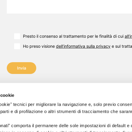
Presto il consenso al trattamento per le finalità di cui
all
Ho preso visione
dell’informativa sulla privacy
e sul tratt
Invia
 cookie
 "cookie" tecnici per migliorare la navigazione e, solo previo conse
nt s.r.l.
Email:
info@flashpointsrl.com
 parti e di profilazione o altri strumenti di tracciamento che sara
riservati.
Pec:
info2@flashpointpec.eu
Sedi: Pisa – Milano – Venezia
onati” comporta il permanere delle sole impostazioni di default e
9600502
Sede legale: Via Norvegia, 56 – 56021 Cascina (PI)