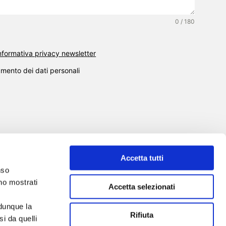
0 / 180
’informativa privacy newsletter
amento dei dati personali
Accetta tutti
nso
SCUOLA DI FORMAZIONE
SERVIZI
nno mostrati
Accetta selezionati
EVENTI
NEWS
TOOL
CHI SIAMO
CONTATTI
 dunque la
Rifiuta
i da quelli