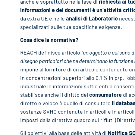
anche e soprattutto nella fase di
richiesta ai tuo
informazioni e dei documenti è un’attività criti
da extra UE e nelle
analisi di Laboratorio
necessa
specializzati sulle tue specifiche esigenze.
Cosa dice la normativa?
REACH definisce articolo
“un oggetto a cui sono d
disegno particolari che ne determinano la funzione
impone al fornitore di un articolo contenente u
in concentrazioni superiori allo 0,1 % in p/p, l’obb
industriale le informazioni sufficienti a consent
stabilisce anche il diritto del
consumatore
di ac
diretto e veloce è quello di consultare
il databa
sostanze SVHC contenute in articoli e in articoli
imposti dalla direttiva quadro sui rifiuti (Direttiv
Gli obiettivi alla base delle attività di
Notifica S