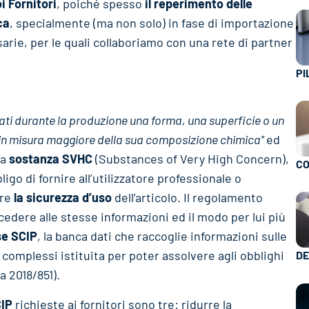
i Fornitori
, poiché spesso
il reperimento delle
ca
, specialmente (ma non solo) in fase di importazione
rie, per le quali collaboriamo con una rete di partner
PI
ati durante la produzione una forma, una superficie o un
 in misura maggiore della sua composizione chimica’’
ed
na
sostanza SVHC
(Substances of Very High Concern),
CO
ligo di fornire all’utilizzatore professionale o
ire
la sicurezza d’uso
dell’articolo. ​Il regolamento
cedere alle stesse informazioni ed il modo per lui più
se SCIP
, la banca dati che raccoglie informazioni sulle
 complessi istituita per poter assolvere agli obblighi
DE
a 2018/851).
CIP
richieste ai fornitori sono tre: ridurre la