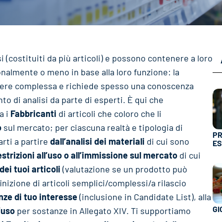
i (costituiti da più articoli) e possono contenere a loro
onalmente o meno in base alla loro funzione: la
essere complessa e richiede spesso una conoscenza
to di analisi da parte di esperti. È qui che
a i
Fabbricanti
di articoli che coloro che li
o
sul mercato; per ciascuna realtà e tipologia di
PR
rti a partire
dall’analisi dei materiali
di cui sono
ES
estrizioni all’uso o all’immissione sul mercato
di cui
ei tuoi articoli
(valutazione se un prodotto può
nizione di articoli semplici/complessi/a rilascio
ze di tuo interesse
(inclusione in Candidate List), alla
GI
l’uso
per sostanze in Allegato XIV. Ti supportiamo