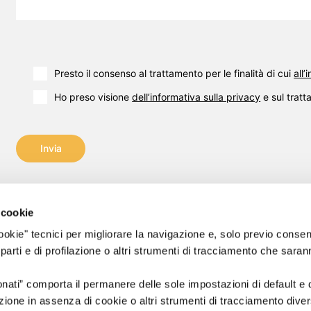
Presto il consenso al trattamento per le finalità di cui
all
Ho preso visione
dell’informativa sulla privacy
e sul tratt
Invia
 cookie
 "cookie" tecnici per migliorare la navigazione e, solo previo conse
nt s.r.l.
Email:
info@flashpointsrl.com
 parti e di profilazione o altri strumenti di tracciamento che sara
riservati.
Pec:
info2@flashpointpec.eu
Sedi: Pisa – Milano – Venezia
onati” comporta il permanere delle sole impostazioni di default e
9600502
Sede legale: Via Norvegia, 56 – 56021 Cascina (PI)
ione in assenza di cookie o altri strumenti di tracciamento divers