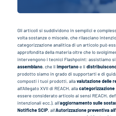
Gli articoli si suddividono in semplici e compless
volta sostanze o miscele, che rilasciano intenzi
categorizzazione analitica di un articolo può 
approfondita della materia oltre che lo svolgimen
intervengono i tecnici Flashpoint: assistiamo si
assemblano
, che li
importano
e li
distribuiscon
prodotto siamo in grado di supportarti e di guida
composti i tuoi prodotti, alla
valutazione delle r
all’Allegato XVII di REACH, alla
categorizzazione d
essere considerato articolo ai sensi REACH, defi
intenzionali ecc.), all’
aggiornamento sulle sostan
Notifiche SCIP
, all’
Autorizzazione preventiva al