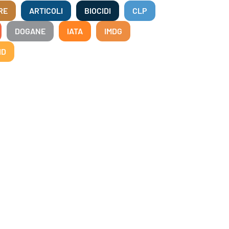
RE
ARTICOLI
BIOCIDI
CLP
DOGANE
IATA
IMDG
ID