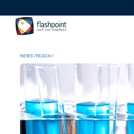
NEWS
/
REACH
/