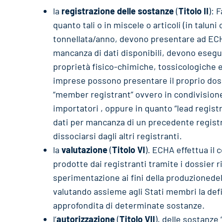
la
registrazione delle sostanze
(
Titolo II
): 
quanto tali o in miscele o articoli (in taluni 
tonnellata/anno, devono presentare ad ECHA
mancanza di dati disponibili, devono esegui
proprietà fisico-chimiche, tossicologiche 
imprese possono presentare il proprio dossi
“member registrant” ovvero in condivisione d
importatori , oppure in quanto “lead registr
dati per mancanza di un precedente registr
dissociarsi dagli altri registranti.
la
valutazione
(
Titolo VI
). ECHA effettua il 
prodotte dai registranti tramite i dossier 
sperimentazione ai fini della produzionedel
valutando assieme agli Stati membri la defin
approfondita di determinate sostanze.
l’
autorizzazione
(
Titolo VII
), delle sostanz