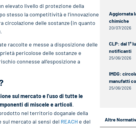
n elevato livello di protezione della
Aggiornata l
o stesso la competitività e l’innovazione
chimiche
ra circolazione delle sostanze (in quanto
20/07/2026
.
CLP: dal 1° 
ate raccolte e messe a disposizione delle
notificanti
oprietà pericolose delle sostanze e
25/06/2026
rischio connesse all’esposizione a
IMDG: circol
?
manufatti c
25/06/2026
ione sul mercato e l’uso di tutte le
mponenti di miscele e articoli
.
 prodotto nel territorio doganale della
Altre Normati
 sul mercato ai sensi del
REACH
e del