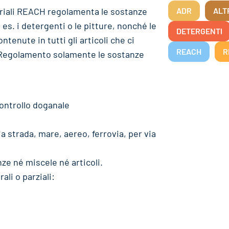
striali REACH regolamenta le sostanze
ADR
ALT
d es. i detergenti o le pitture, nonché le
DETERGENTI
nute in tutti gli articoli che ci
REACH
R
l Regolamento solamente le sostanze
controllo doganale
 strada, mare, aereo, ferrovia, per via
nze né miscele né articoli.
ali o parziali: