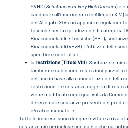
SVHC (
Substances of Very High Concern
) ele
candidate all’inserimento in Allegato XIV (la 
nell’Allegato XIV con apposito regolamen
tossiche per la riproduzione di categoria 1
Bioaccumulabili e Tossiche (PBT), sostanze
Bioaccumulabili (vPvB). L’utilizzo delle sos
specifici e controllati.
la
restrizione
(
Titolo VIII
). Sostanze e misce
l’ambiente subiscono restrizioni parziali o 
nell’uso in base alla concentrazione della 
restrizione. Le sostanze oggetto di restriz
viene modificato ogni qual volta la Commis
determinate sostanze presenti nei prodotti 
e/o al consumatore.
Tutte le imprese sono dunque invitate a rivalutar
sostanze più pericolose con quelle che garantisc