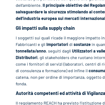
dell’ambiente.
Il principale obiettivo del Regol
salvaguardare la sicurezza stimolando al conte
dell’industria europea sui mercati internazional
Gli impatti sulla supply chain
I soggetti sui quali ricade il maggiore impatto i
Fabbricanti e gli
Importatori
di
sostanze
in quan
tonnellata/anno
, seguiti dagli
Utilizzatori a vall
Distributori
, gli stakeholders che ruotano intor
come i fornitori di servizi (laboratori, centri di 
di consulenza e formazione) ed infine il
consuma
catena, non per ordine di importanza, oggetto de
fonda.
Autorità competenti ed attività di Vigilanz
Il regolamento REACH ha previsto l’istituzione 